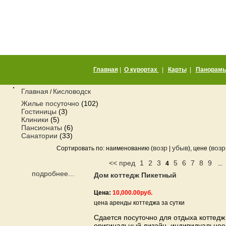
8(928)
372-50-07
8(928)
345-30-90
email:
all@summercity.ru
Главная
|
О курортах
|
Карты
|
Панорам
Главная
Кисловодск
/
Жилье посуточно
(102)
Гостиницы
(3)
Клиники
(5)
Пансионаты
(6)
Санатории
(33)
возр
убыв
возр
Сортировать по: наименованию (
|
), цене (
<< пред
1
2
3
5
6
7
8
9
4
..
подробнее...
Дом коттедж Пикетный
Цена:
10,000.00руб.
цена аренды коттеджа за сутки
Сдается посуточно для отдыха коттедж 
оригинальный дизайн, индивидуальное 