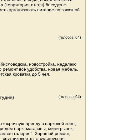
ор (территория отеля) беседка с
сть организовать питание по заказной
(голосов: 64)
 Кисловодска, новостройка, недалеко
о ремонт все удобства, новая мебель,
етская кроватка до 5 чел.
тудия)
(голосов: 94)
ткосрочную аренду в парковой зоне,
рядом парк, магазины, мини рынок,
занная галерея". Хороший ремонт,
i, спутниковое тв, двухъярусная