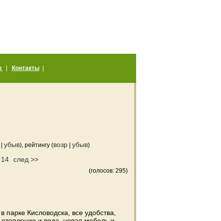
ы
|
Контакты
|
убыв
возр
убыв
|
), рейтингу (
|
)
14
след >>
.
(голосов: 295)
в парке Кисловодска, все удобства,
отопление и вода, новая мебель и