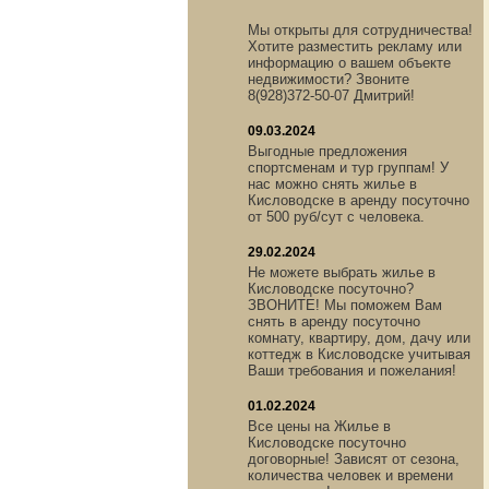
Мы открыты для сотрудничества!
Хотите разместить рекламу или
информацию о вашем объекте
недвижимости? Звоните
8(928)372-50-07 Дмитрий!
09.03.2024
Выгодные предложения
спортсменам и тур группам! У
нас можно снять жилье в
Кисловодске в аренду посуточно
от 500 руб/сут с человека.
29.02.2024
Не можете выбрать жилье в
Кисловодске посуточно?
ЗВОНИТЕ! Мы поможем Вам
снять в аренду посуточно
комнату, квартиру, дом, дачу или
коттедж в Кисловодске учитывая
Ваши требования и пожелания!
01.02.2024
Все цены на Жилье в
Кисловодске посуточно
договорные! Зависят от сезона,
количества человек и времени