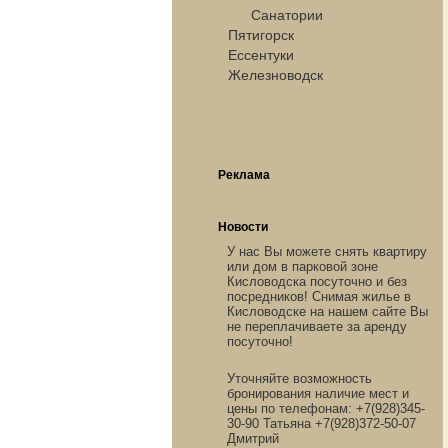
Санатории
Пятигорск
Ессентуки
Железноводск
Реклама
Новости
У нас Вы можете снять квартиру
или дом в парковой зоне
Кисловодска посуточно и без
посредников! Снимая жилье в
Кисловодске на нашем сайте Вы
не переплачиваете за аренду
посуточно!
Уточняйте возможность
бронирования наличие мест и
цены по телефонам: +7(928)345-
30-90 Татьяна +7(928)372-50-07
Дмитрий