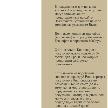
В праздничные дни цены на
жилье в Кисловодске посуточно
могут отличаться от
представленных на сайте!
Пожалуйста, уточняйте цену по
телефонам указанным Выше!
Для наших клиентов трансфер
(встречаем) по городу бесплатно!
Трансфер с аэропорта 1000руб.
Снять жилье в Кисловодске
посуточно можно только от 3х
суток! Для брони необходима
предоплата за 1 сутки
проживания.
Если ничего не подобрали
звоните по приезду! Есть квртиры
посуточно в Кисловодске не
размещенные на сайте да и к
тому же на месте всегда легче
определиться с жильем
посуточно, наглядно оценить все
минусы и плюсы и снять
подходящий вариант по более
привлекательной цене!