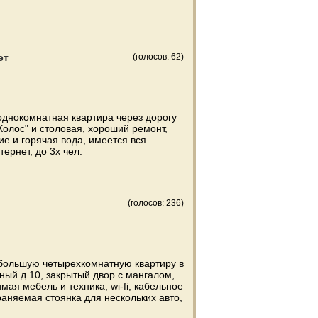
эт
(голосов: 62)
однокомнатная квартира через дорогу
"Колос" и столовая, хороший ремонт,
ие и горячая вода, имеется вся
тернет, до 3х чел.
(голосов: 236)
 большую четырехкомнатную квартиру в
ный д.10, закрытый двор с мангалом,
мая мебель и техника, wi-fi, кабельное
раняемая стоянка для нескольких авто,