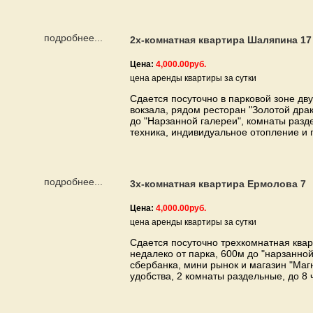
подробнее...
2х-комнатная квартира Шаляпина 17
Цена:
4,000.00руб.
цена аренды квартиры за сутки
Сдается посуточно в парковой зоне дву
вокзала, рядом ресторан "Золотой дра
до "Нарзанной галереи", комнаты разд
техника, индивидуальное отопление и г
подробнее...
3х-комнатная квартира Ермолова 7
Цена:
4,000.00руб.
цена аренды квартиры за сутки
Сдается посуточно трехкомнатная квар
недалеко от парка, 600м до "нарзанно
сбербанка, мини рынок и магазин "Магни
удобства, 2 комнаты раздельные, до 8 ч