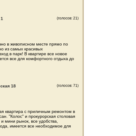
 1
(голосов: 21)
чно в живописном месте прямо по
но из самых красивых
ход в парк! В квартире все новое
еется все для комфортного отдыха до
ская 18
(голосов: 71)
ая квартира с приличным ремонтом в
сан. "Колос" и прокурорская столовая
 и мини рынок, все удобства,
вода, имеется все необходимое для