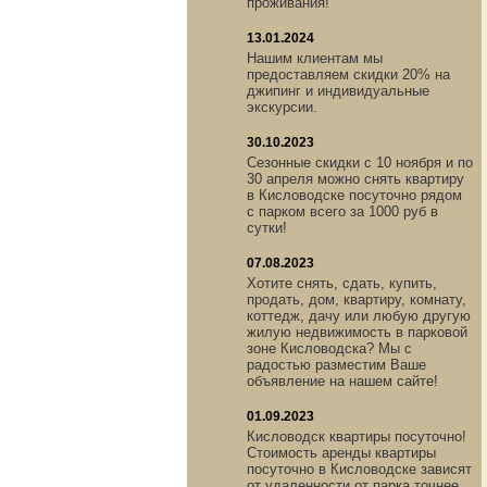
проживания!
13.01.2024
Нашим клиентам мы
предоставляем скидки 20% на
джипинг и индивидуальные
экскурсии.
30.10.2023
Сезонные скидки с 10 ноября и по
30 апреля можно снять квартиру
в Кисловодске посуточно рядом
с парком всего за 1000 руб в
сутки!
07.08.2023
Хотите снять, сдать, купить,
продать, дом, квартиру, комнату,
коттедж, дачу или любую другую
жилую недвижимость в парковой
зоне Кисловодска? Мы с
радостью разместим Ваше
объявление на нашем сайте!
01.09.2023
Кисловодск квартиры посуточно!
Стоимость аренды квартиры
посуточно в Кисловодске зависят
от удаленности от парка точнее