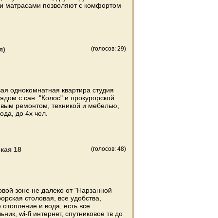
ми матрасами позволяют с комфортом
я)
(голосов: 29)
вая однокомнатная квартира студия
рядом с сан. "Колос" и прокурорской
новым ремонтом, техникой и мебелью,
да, до 4х чел.
кая 18
(голосов: 48)
вой зоне не далеко от "Нарзанной
рорская столовая, все удобства,
 отопление и вода, есть все
ник, wi-fi интернет, спутниковое тв до