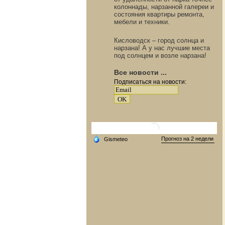
колоннады, нарзанной галереи и
состояния квартиры ремонта,
мебели и техники.
Кисловодск – город солнца и
нарзана! А у нас лучшие места
под солнцем и возле нарзана!
Все новости ...
Подписаться на новости: