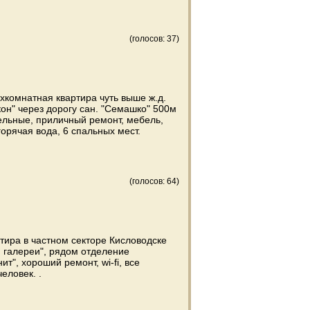
(голосов: 37)
хкомнатная квартира чуть выше ж.д.
кон" через дорогу сан. "Семашко" 500м
ельные, приличный ремонт, мебель,
орячая вода, 6 спальных мест.
(голосов: 64)
тира в частном секторе Кисловодске
й галереи", рядом отделение
т", хороший ремонт, wi-fi, все
еловек. .