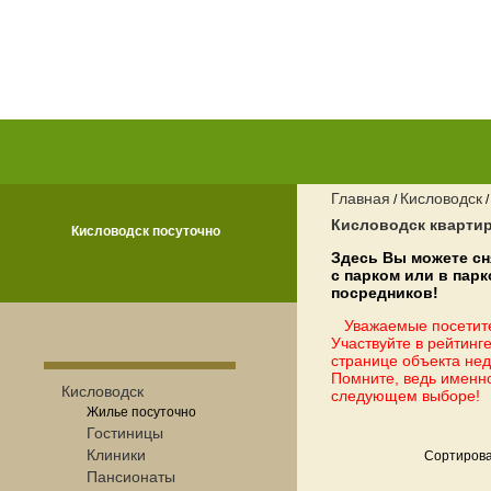
Главная
Кисловодск
/
Кисловодск кварти
Кисловодск посуточно
Здесь Вы можете сн
с парком или в пар
посредников!
Уважаемые посетите
Участвуйте в рейтинге
странице объекта нед
Помните, ведь именн
Кисловодск
следующем выборе!
Жилье посуточно
Гостиницы
Клиники
Сортирова
Пансионаты