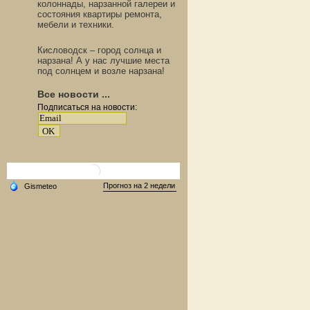
колоннады, нарзанной галереи и
состояния квартиры ремонта,
мебели и техники.
Кисловодск – город солнца и
нарзана! А у нас лучшие места
под солнцем и возле нарзана!
Все новости ...
Подписаться на новости: