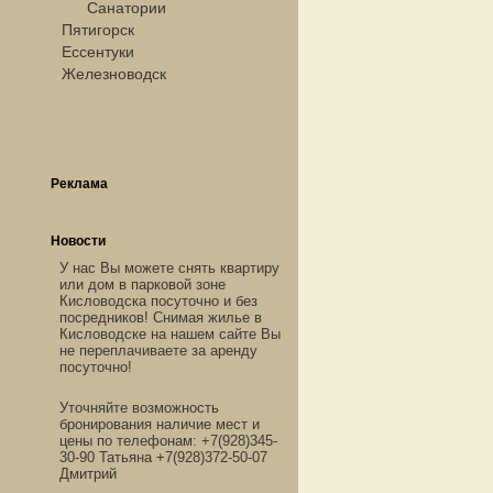
Санатории
Пятигорск
Ессентуки
Железноводск
Реклама
Новости
У нас Вы можете снять квартиру
или дом в парковой зоне
Кисловодска посуточно и без
посредников! Снимая жилье в
Кисловодске на нашем сайте Вы
не переплачиваете за аренду
посуточно!
Уточняйте возможность
бронирования наличие мест и
цены по телефонам: +7(928)345-
30-90 Татьяна +7(928)372-50-07
Дмитрий