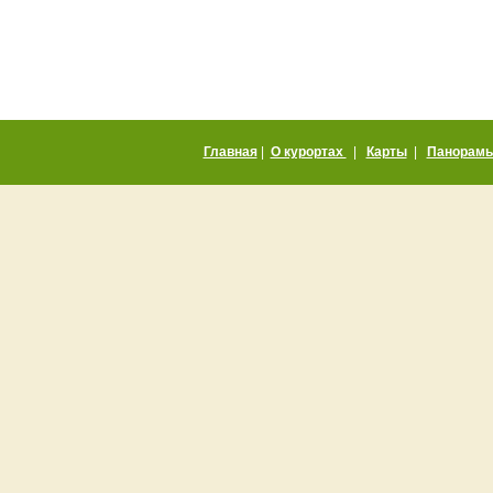
8(928)
372-50-07
8(928)
345-30-90
email:
all@summercity.ru
Главная
|
О курортах
|
Карты
|
Панорам