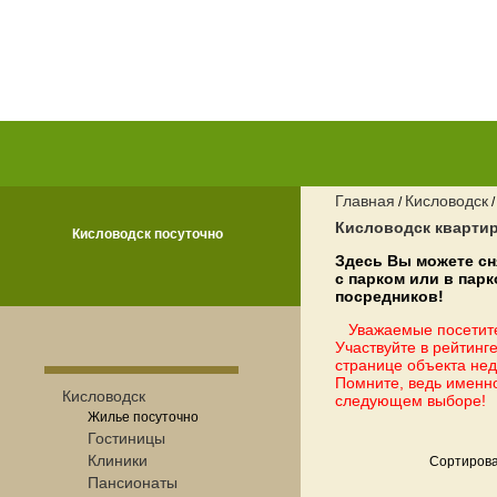
Главная
Кисловодск
/
Кисловодск кварти
Кисловодск посуточно
Здесь Вы можете сн
с парком или в пар
посредников!
Уважаемые посетите
Участвуйте в рейтинге
странице объекта нед
Помните, ведь именн
Кисловодск
следующем выборе!
Жилье посуточно
Гостиницы
Клиники
Сортирова
Пансионаты